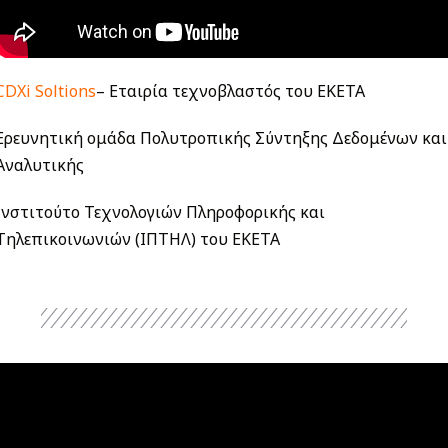
CDXi Soltions
– Εταιρία τεχνοβλαστός του ΕΚΕΤΑ
Ερευνητική ομάδα Πολυτροπικής Σύντηξης Δεδομένων και
Αναλυτικής
Ινστιτούτο Τεχνολογιών Πληροφορικής και
Τηλεπικοινωνιών (ΙΠΤΗΛ) του ΕΚΕΤΑ