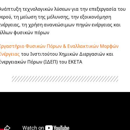
Ανάπτυξη τεχνολογικών λύσεων για την επεξεργασία του
νερού, τη μείωση της μόλυνσης, την εξοικονόμηση
ενέργειας, τη χρήση ανανεώσιμων πηγών ενέργειας και
άλλων φυσικών πόρων
Εργαστήριο Φυσικών Πόρων & Εναλλακτικών Μορφών
Ενέργειας
του Ινστιτούτου Χημικών Διεργασιών και
Ενεργειακών Πόρων (ΙΔΕΠ) του ΕΚΕΤΑ