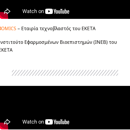
4OMICS
– Εταιρία τεχνοβλαστός του ΕΚΕΤΑ
Ινστιτούτο Εφαρμοσμένων Βιοεπιστημών (ΙΝΕΒ) του
ΕΚΕΤΑ